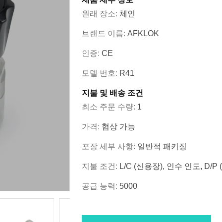
원래 장소:
체인
브랜드 이름:
AFKLOK
인증:
CE
모델 번호:
R41
지불 및 배송 조건
최소 주문 수량:
1
가격:
협상 가능
포장 세부 사항:
일반적 패키징
지불 조건:
L/C (신용장), 인수 인도, D
공급 능력:
5000