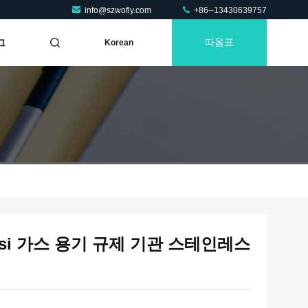
info@szwofly.com
+86--13430639757
그
따옴표
Korean
psi 가스 용기 규제 기관 스테인레스