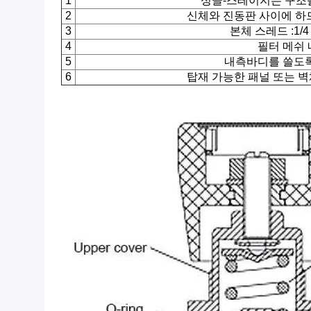
1
싱글-스테이지는 구조
2
신체와 진동판 사이에 하
3
본체 스레드 :1/4 "
4
필터 메쉬
5
내측바디를 쓸도
6
탑재 가능한 패널 또는 