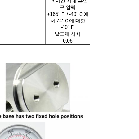
1.5 시간 최대 흡입
구 압력
+165' Ｆ / -40' Ｃ에
서 74' Ｃ에 대한
-40' Ｆ
발포체 시험
0.06