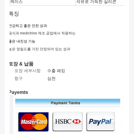
케이스
석유로 가득한 실리콘
특징
건강하고 좋은 안전
성과
음식과 medichine 제조 공업
에서 적용하는
좋은 내진성 기능
높은 정밀도를 가진 안정되어 있는 성과
포장 & 납품
포장 세부사항
수출 패킹
항구
심천
Payemts