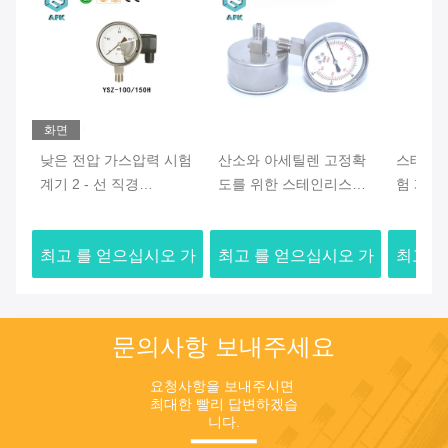
화면
낮은 전압 가스압력 시험
산소와 아세틸렌 고정확
스테인리
계기 2 - 선 직경
도를 위한 스테인리스
험 계기
100/150mm
316 가스압력 시험 계기
관 구조 
최고 를 얻으십시오 가
최고 를 얻으십시오 가
최고 를
격
격
문의사항 보내주세요
요청사항을 보내주시면 
최대한 빨리 답변하겠습
니다.