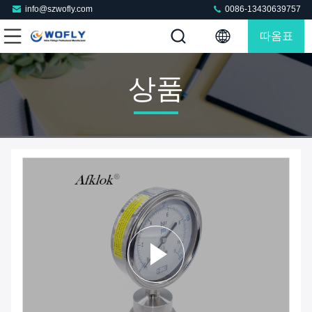
info@szwofly.com
0086-13430639757
따옴표
상품