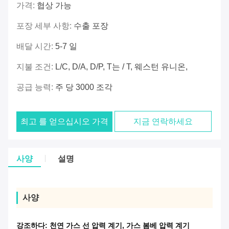
가격:
협상 가능
포장 세부 사항:
수출 포장
배달 시간:
5-7 일
지불 조건:
L/C, D/A, D/P, T는 / T, 웨스턴 유니온,
공급 능력:
주 당 3000 조각
최고 를 얻으십시오 가격
지금 연락하세요
사양
설명
사양
강조하다:
천연 가스 선 압력 계기
,
가스 봄베 압력 계기