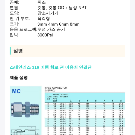
공예:
위조
연결:
깃봉, 깃봉 OD x 남성 NPT
모양:
감소시키기
맨 위 부호:
육각형
크기:
3mm 4mm 6mm 8mm
응용 프로그램:
수성 가스 공기
압박:
3000Psi
설명
스테인리스 316 비행 항로 관 이음쇠 연결관
제품 설명