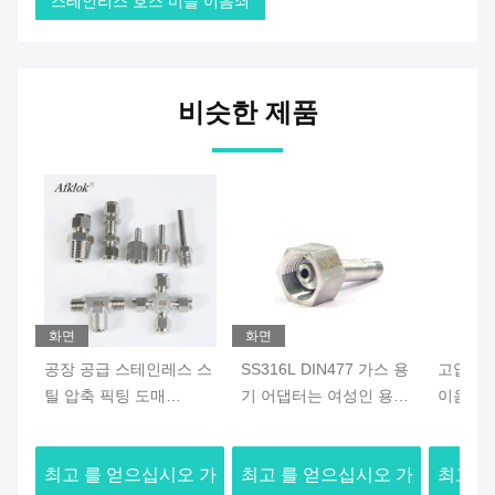
스테인리스 호스 미늘 이음쇠
비슷한 제품
화면
화면
공장 공급 스테인레스 스
SS316L DIN477 가스 용
고압 3
틸 압축 픽팅 도매
기 어댑터는 여성인 용접
이음쇠 3
1000pcs 이상 20% 할인
되어서 위조했습니다
가스 신
혜택을 OEM 지원
최고 를 얻으십시오 가
최고 를 얻으십시오 가
최고 를