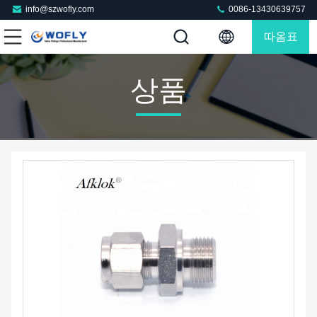
info@szwofly.com
0086-13430639757
따옴표
상품