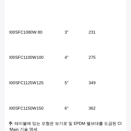
300SFC1080W
80
3"
231
2
300SFC1100W
100
4"
275
3
300SFC1125W
125
5"
349
3
300SFC1150W
150
6"
362
4
주
: 테이블에 있는 모형은 보기로 및 EPDM 밸브대를 도금된 CI 몸, 
*Main 기술 명세