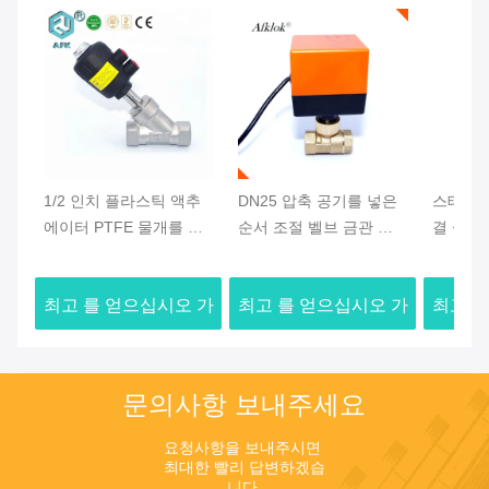
1/2 인치 플라스틱 액추
DN25 압축 공기를 넣은
스테인리
에이터 PTFE 물개를 가
순서 조절 벨브 금관 악
결 실을
진 압축 공기를 넣은 압
기 물자 전기 중간 임시
를 넣은
력 통제 벨브
직원 내구재
최고 를 얻으십시오 가
최고 를 얻으십시오 가
최고 를
격
격
문의사항 보내주세요
요청사항을 보내주시면 
최대한 빨리 답변하겠습
니다.