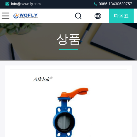
info@szwofly.com
0086-13430639757
따옴표
상품