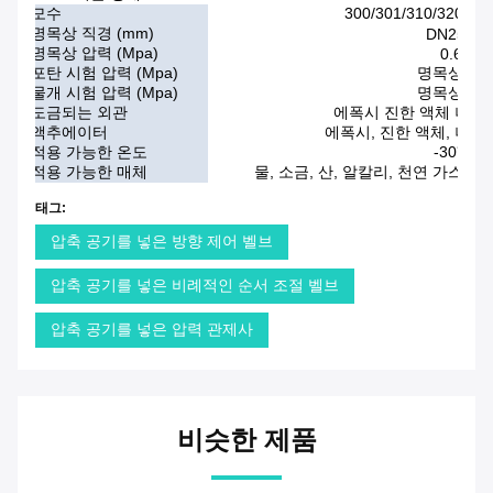
모수
300/301/310/320/
명목상 직경 (mm)
DN25-DN
명목상 압력 (Mpa)
0.6/1.6
포탄 시험 압력 (Mpa)
명목상 압력 
물개 시험 압력 (Mpa)
명목상 압력 
도금되는 외관
에폭시 진한 액체 나일론 에
액추에이터
에폭시, 진한 액체, 나일론, 
적용 가능한 온도
-30℃~1
적용 가능한 매체
물, 소금, 산, 알칼리, 천연 가스, 공
태그:
압축 공기를 넣은 방향 제어 벨브
압축 공기를 넣은 비례적인 순서 조절 벨브
압축 공기를 넣은 압력 관제사
비슷한 제품