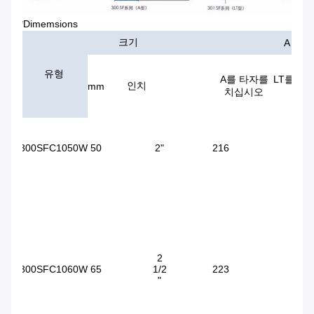
*Dimemsions
크기
A
유형
A를 타자를
LT를 타
인치
mm
치십시오
300SFC1050W
50
2"
216
2
2
300SFC1060W
65
1/2
223
2
"