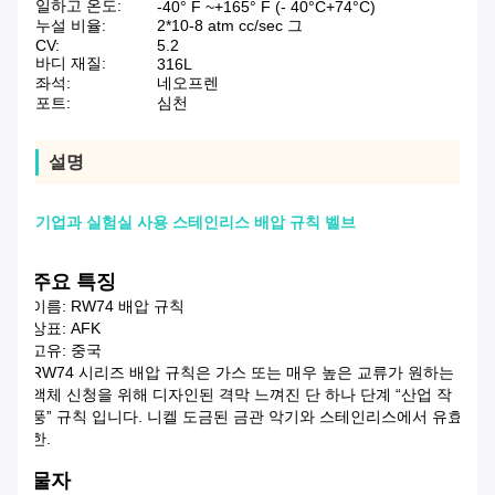
일하고 온도:
-40° F ~+165° F (- 40°C+74°C)
누설 비율:
2*10-8 atm cc/sec 그
CV:
5.2
바디 재질:
316L
좌석:
네오프렌
포트:
심천
설명
기업과 실험실 사용 스테인리스 배압 규칙 벨브
주요 특징
이름: RW74 배압 규칙
상표: AFK
고유: 중국
RW74 시리즈 배압 규칙은 가스 또는 매우 높은 교류가 원하는
액체 신청을 위해 디자인된 격막 느껴진 단 하나 단계 “산업 작
풍” 규칙 입니다. 니켈 도금된 금관 악기와 스테인리스에서 유효
한.
물자