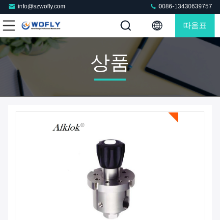
info@szwofly.com
0086-13430639757
따옴표
상품