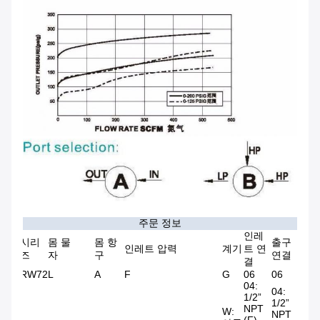
주문 정보
인레
시리
몸 물
몸 항
출구
인레트 압력
계기
트 연
즈
자
구
연결
결
RW72
L
A
F
G
06
06
04:
04:
1/2”
1/2”
NPT
W:
NPT