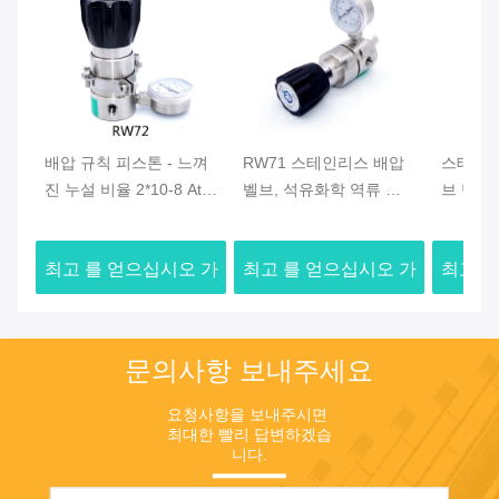
배압 규칙 피스톤 - 느껴
RW71 스테인리스 배압
스테인리
진 누설 비율 2*10-8 Atm
벨브, 석유화학 역류 압
브 단단
Cc/SEC를 그 소진하십시
력 규칙
Configu
오
최고 를 얻으십시오 가
최고 를 얻으십시오 가
최고 를
격
격
문의사항 보내주세요
요청사항을 보내주시면 
최대한 빨리 답변하겠습
니다.