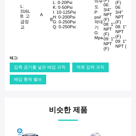
(F)
아무
L: 0-20Psi
(F)
06:
L:
도
K: 0-50Psi
06:
3/4"
316L
I: 10-125Psi
P:
3/4"
A
NPT
B: 고
H: 0-200Psi
psi/
NPT
B
(F)
급장
G: 0-250Psi
막대
(F)
08: 1"
Q: 0-250Psi
08: 1"
교
기
NPT
NPT
G:
(F)
(F)
Mpa
09: 1"
09: 1"
NPT
NPT (
(F)
태그:
압축 공기를 넣은 배압 규칙
역류 압력 규칙
배압 통제 벨브
비슷한 제품