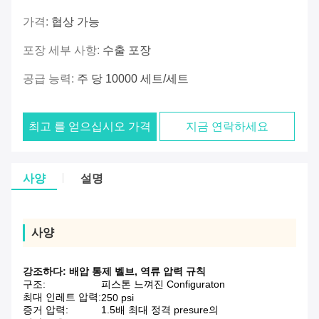
가격:
협상 가능
포장 세부 사항:
수출 포장
공급 능력:
주 당 10000 세트/세트
최고 를 얻으십시오 가격
지금 연락하세요
사양
설명
사양
강조하다:
배압 통제 벨브
,
역류 압력 규칙
구조:
피스톤 느껴진 Configuraton
최대 인레트 압력:
250 psi
증거 압력:
1.5배 최대 정격 presure의