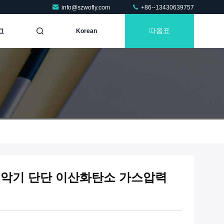
info@szwofly.com
+86--13430639757
그
따옴표
Korean
관 악기 단단 이산화탄소 가스압력