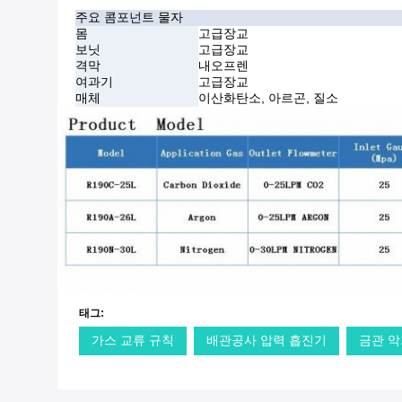
주요 콤포넌트 물자
몸
고급장교
보닛
고급장교
격막
내오프렌
여과기
고급장교
매체
이산화탄소, 아르곤, 질소
태그:
가스 교류 규칙
배관공사 압력 흡진기
금관 악