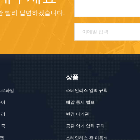
 빨리 답변하겠습니다.
상품
프로파일
스테인리스 압력 규칙
투어
배압 통제 벨브
관리
변경 다기관
미국
금관 악기 압력 규칙
맵
스테인리스 관 이음쇠