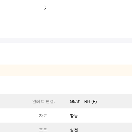
인레트 연결:
G5/8” - RH (F)
자료:
황동
포트:
심천