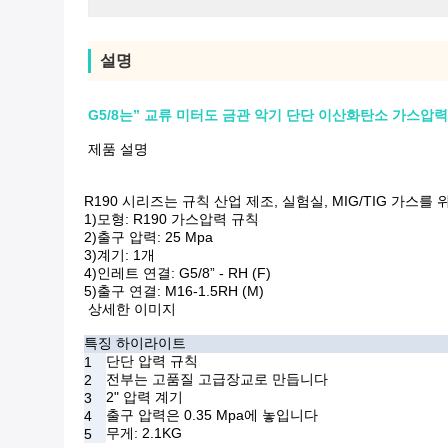
설명
G5/8는” 교류 미터도 금관 악기 단단 이산화탄소 가스압
제품 설명
R190 시리즈는 규칙 산업 제조, 실험실, MIG/TIG 가스
1)모형: R190 가스압력 규칙
2)출구 압력: 25 Mpa
3)계기: 1개
4)인레트 연결: G5/8” - RH (F)
5)출구 연결: M16-1.5RH (M)
상세한 이미지
특징 하이라이트
단단 압력 규칙
1
전부는 고품질 고급장교로 만듭니다
2
2" 압력 계기
3
출구 압력은 0.35 Mpa에 놓입니다
4
무게: 2.1KG
5