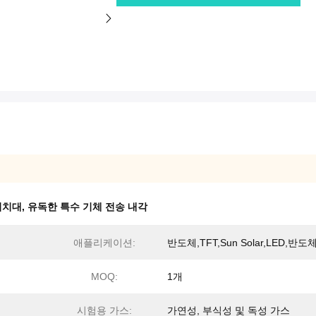
 거치대
,
유독한 특수 기체 전송 내각
애플리케이션:
반도체,TFT,Sun Solar,LED,반도
MOQ:
1개
시험용 가스:
가연성, 부식성 및 독성 가스