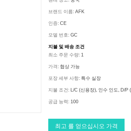
브랜드 이름:
AFK
인증:
CE
모델 번호:
GC
지불 및 배송 조건
최소 주문 수량:
1
가격:
협상 가능
포장 세부 사항:
특수 실장
지불 조건:
L/C (신용장), 인수 인도, D
공급 능력:
100
최고 를 얻으십시오 가격