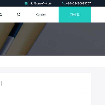
info@szwofly.com
+86--13430639757
그
따옴표
Korean
기