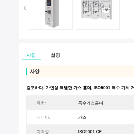
사양
설명
사양
강조하다:
가연성 특별한 가스 홀더
,
ISO9001 특수 기체
유형:
특수가스홀더
메디아:
가스
자격증:
ISO9001 CE