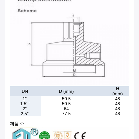
H
DN
D (mm)
(mm)
1"
50.5
48
1.5' ‘
50.5
48
2"
64
48
2.5"
77.5
48
제품 쇼