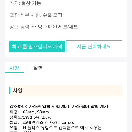
가격:
협상 가능
포장 세부 사항:
수출 포장
공급 능력:
주 당 10000 세트/세트
최고 를 얻으십시오 가격
지금 연락하세요
사양
설명
사양
강조하다:
가스관 압력 시험 계기
,
가스 봄베 압력 계기
직경:
63mm, 98mm
정확도:
1% 1.5%, 2.5%
껍질:
스테인리스 상자와 internals
유형:
N 플러스 유형으로 선택권으로 액체 채우는