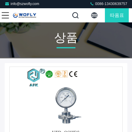
info@szwofly.com
0086-13430639757
따옴표
상품