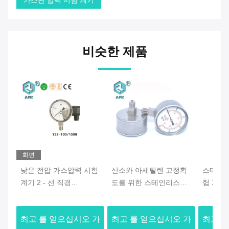
가스관 압력 시험 계기
비슷한 제품
화면
낮은 전압 가스압력 시험
산소와 아세틸렌 고정확
스테인리
계기 2 - 선 직경
도를 위한 스테인리스
험 계기
100/150mm
316 가스압력 시험 계기
관 구조 
최고 를 얻으십시오 가
최고 를 얻으십시오 가
최고 를